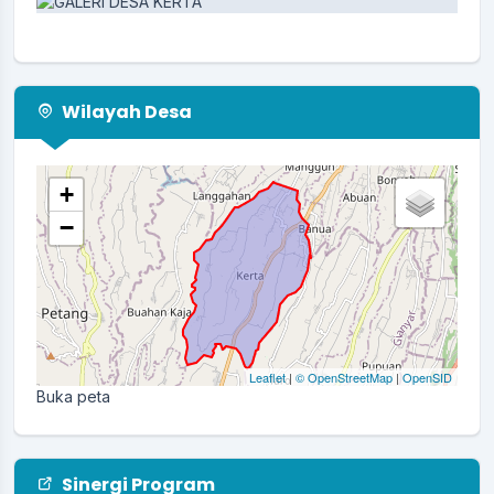
Wilayah Desa
+
−
Leaflet
|
© OpenStreetMap
|
OpenSID
Buka peta
Sinergi Program