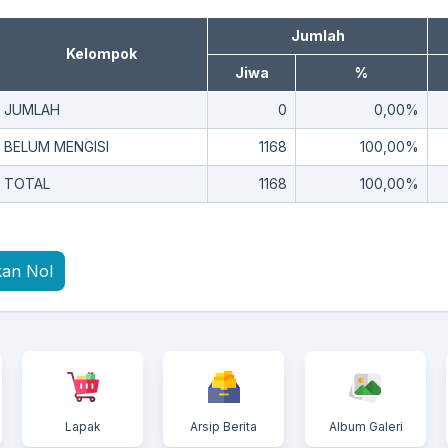
Jumlah
Kelompok
Jiwa
%
JUMLAH
0
0,00%
BELUM MENGISI
1168
100,00%
TOTAL
1168
100,00%
kan Nol
Lapak
Arsip Berita
Album Galeri