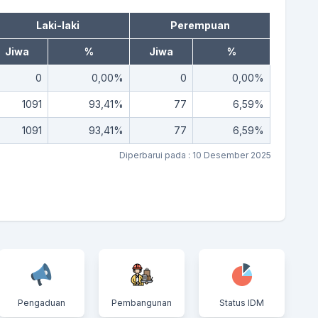
Laki-laki
Perempuan
Jiwa
%
Jiwa
%
0
0,00%
0
0,00%
1091
93,41%
77
6,59%
1091
93,41%
77
6,59%
Diperbarui pada : 10 Desember 2025
Pengaduan
Pembangunan
Status IDM