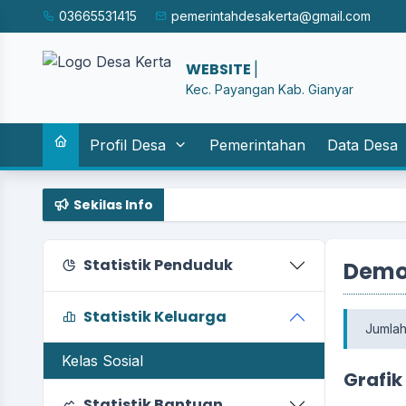
03665531415
pemerintahdesakerta@gmail.com
|
Kec. Payangan Kab. Gianyar
Profil Desa
Pemerintahan
Data Desa
Sekilas Info
Statistik Penduduk
Demog
Statistik Keluarga
Jumlah
Kelas Sosial
Grafik
Statistik Bantuan