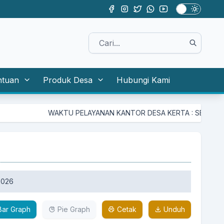
ntuan
Produk Desa
Hubungi Kami
WAKTU PELAYANAN KANTOR DESA KERTA : SENIN - KAMIS P
2026
ar Graph
Pie Graph
Cetak
Unduh