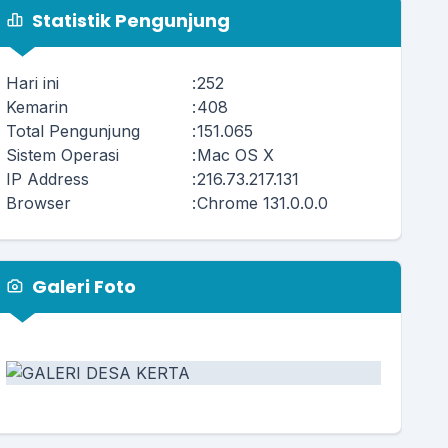
Statistik Pengunjung
Hari ini
:
252
Kemarin
:
408
Total Pengunjung
:
151.065
Sistem Operasi
:
Mac OS X
IP Address
:
216.73.217.131
Browser
:
Chrome 131.0.0.0
Galeri Foto