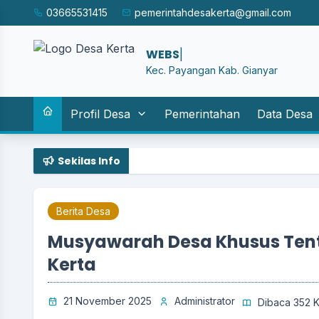
03665531415
pemerintahdesakerta@gmail.com
WEBSITE RE
|
Kec. Payangan Kab. Gianyar
Profil Desa
Pemerintahan
Data Desa
Sekilas Info
Berita Desa
Musyawarah Desa Khusus Tent
Kerta
21 November 2025
Administrator
Dibaca 352 K