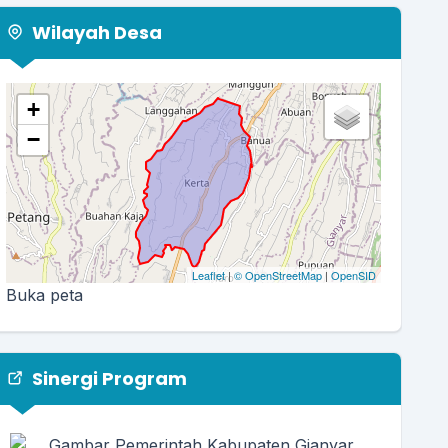
Wilayah Desa
+
−
Leaflet
|
© OpenStreetMap
|
OpenSID
Buka peta
Sinergi Program