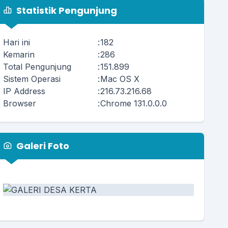
Statistik Pengunjung
Hari ini
:
182
Kemarin
:
286
Total Pengunjung
:
151.899
Sistem Operasi
:
Mac OS X
IP Address
:
216.73.216.68
Browser
:
Chrome 131.0.0.0
Galeri Foto