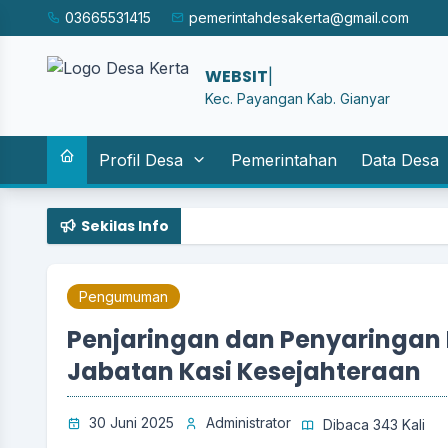
03665531415
pemerintahdesakerta@gmail.com
WEBSITE RE
|
Kec. Payangan Kab. Gianyar
Profil Desa
Pemerintahan
Data Desa
Sekilas Info
Pengumuman
Penjaringan dan Penyaringan
Jabatan Kasi Kesejahteraan
30 Juni 2025
Administrator
Dibaca 343 Kali