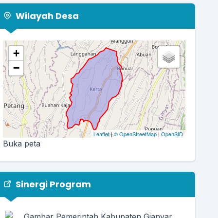
Wilayah Desa
+
−
Leaflet
|
© OpenStreetMap
|
OpenSID
Buka peta
Sinergi Program