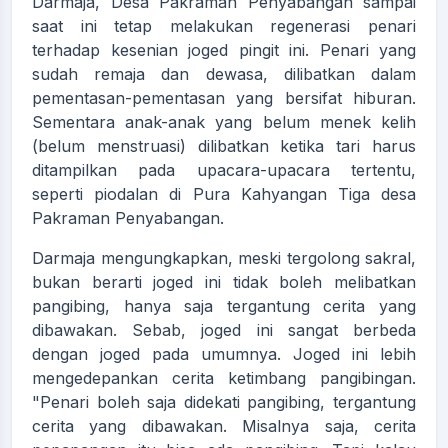
Darmaja, Desa Pakraman Penyabangan sampai
saat ini tetap melakukan regenerasi penari
terhadap kesenian joged pingit ini. Penari yang
sudah remaja dan dewasa, dilibatkan dalam
pementasan-pementasan yang bersifat hiburan.
Sementara anak-anak yang belum menek kelih
(belum menstruasi) dilibatkan ketika tari harus
ditampilkan pada upacara-upacara tertentu,
seperti piodalan di Pura Kahyangan Tiga desa
Pakraman Penyabangan.
Darmaja mengungkapkan, meski tergolong sakral,
bukan berarti joged ini tidak boleh melibatkan
pangibing, hanya saja tergantung cerita yang
dibawakan. Sebab, joged ini sangat berbeda
dengan joged pada umumnya. Joged ini lebih
mengedepankan cerita ketimbang pangibingan.
"Penari boleh saja didekati pangibing, tergantung
cerita yang dibawakan. Misalnya saja, cerita