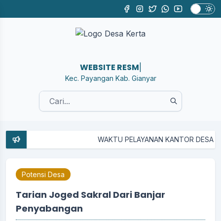
WEBSITE RESMI DE
|
Kec. Payangan Kab. Gianyar
WAKTU PELAYANAN KANTOR DESA KERTA : SE
Potensi Desa
Tarian Joged Sakral Dari Banjar
Penyabangan