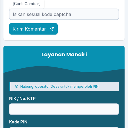
[Ganti Gambar]
Kirim Komentar
Layanan Mandiri
Hubungi operator Desa untuk memperoleh PIN
NIK / No. KTP
Kode PIN