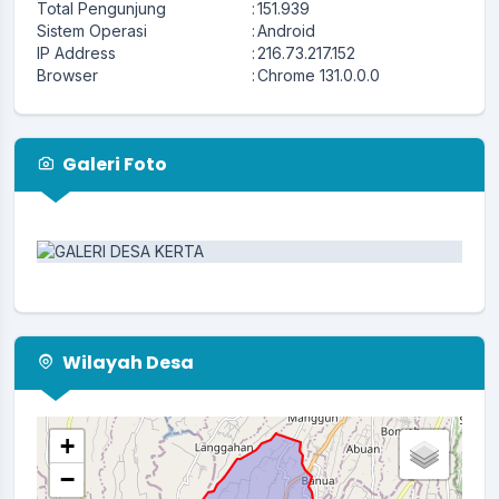
Total Pengunjung
:
151.939
Sistem Operasi
:
Android
IP Address
:
216.73.217.152
Browser
:
Chrome 131.0.0.0
Galeri Foto
Wilayah Desa
+
−