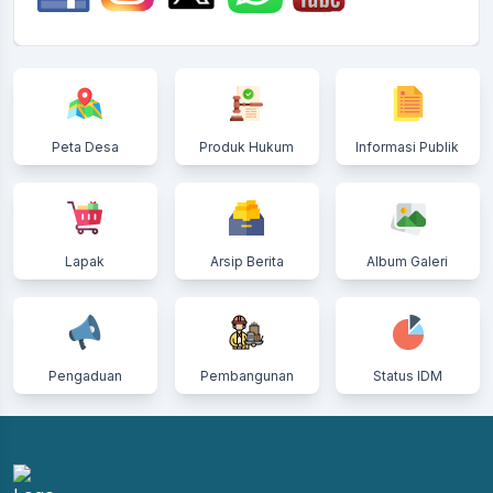
Peta Desa
Produk Hukum
Informasi Publik
Lapak
Arsip Berita
Album Galeri
Pengaduan
Pembangunan
Status IDM