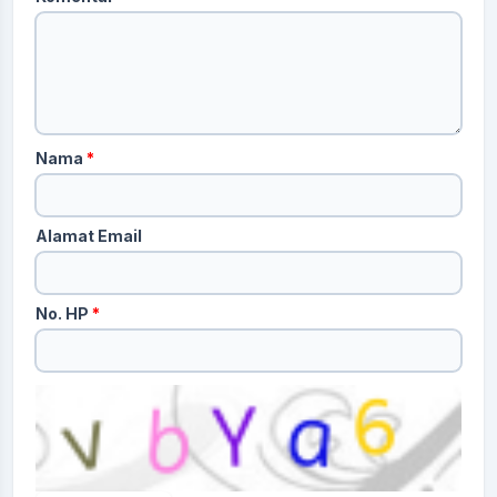
Nama
*
Alamat Email
No. HP
*