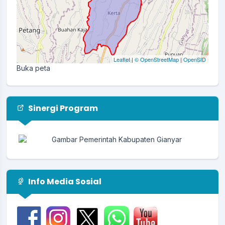
Leaflet
|
© OpenStreetMap
|
OpenSID
Buka peta
Sinergi Program
Info Media Sosial