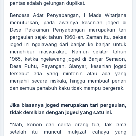
pentas adalah gelungan duplikat.
Bendesa Adat Penyabangan, I Made Witarjana
menuturkan, pada awalnya kesenian joged di
Desa Pakraman Penyabangan merupakan tari
pergaulan sejak tahun 1960-an. Zaman itu, sekaa
joged ini ngelawang dari banjar ke banjar untuk
menghibur masyarakat. Namun sekitar tahun
1965, ketika ngelawang joged di Banjar Semaon,
Desa Puhu, Payangan, Gianyar, kesenian joged
tersebut ada yang mintonin atau ada yang
menjahili secara niskala, hingga membuat penari
dan semua penabuh kaku tidak mampu bergerak.
Jika biasanya joged merupakan tari pergaulan,
tidak demikian dengan joged yang satu ini.
"Nah, konon dari cerita orang tua, tak lama
setelah itu muncul mukjizat cahaya yang